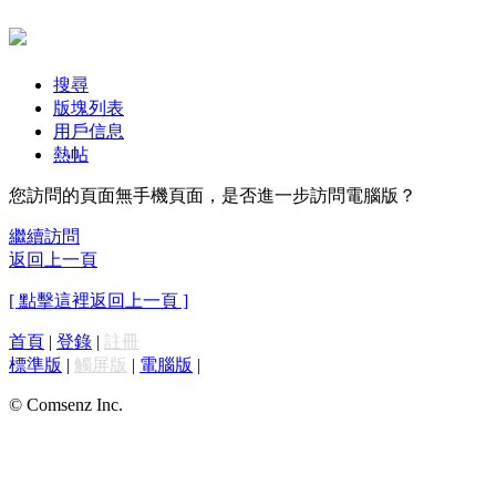
搜尋
版塊列表
用戶信息
熱帖
您訪問的頁面無手機頁面，是否進一步訪問電腦版？
繼續訪問
返回上一頁
[ 點擊這裡返回上一頁 ]
首頁
|
登錄
|
註冊
標準版
|
觸屏版
|
電腦版
|
© Comsenz Inc.