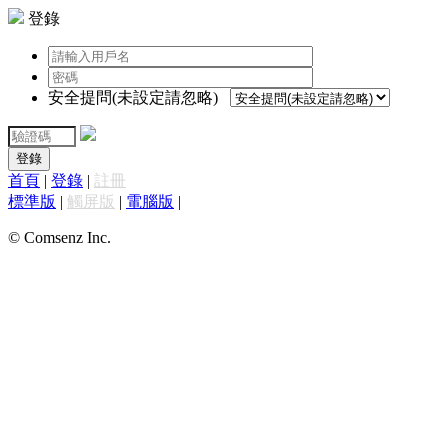
登錄
安全提問(未設定請忽略)
登錄
首頁
|
登錄
|
註冊
標準版
|
觸屏版
|
電腦版
|
© Comsenz Inc.