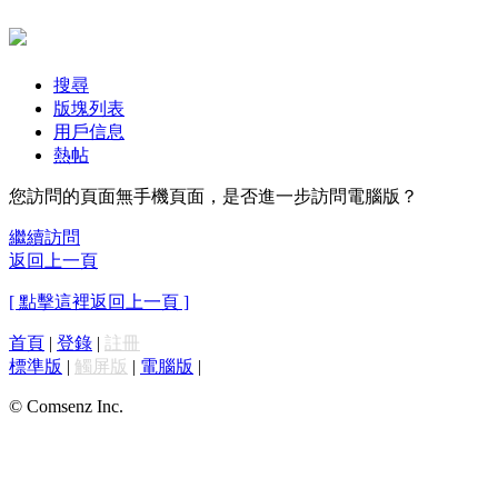
搜尋
版塊列表
用戶信息
熱帖
您訪問的頁面無手機頁面，是否進一步訪問電腦版？
繼續訪問
返回上一頁
[ 點擊這裡返回上一頁 ]
首頁
|
登錄
|
註冊
標準版
|
觸屏版
|
電腦版
|
© Comsenz Inc.