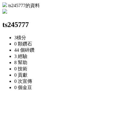
ts245777的資料
ts245777
3
積分
0 顆
鑽石
44 個
碎鑽
3
經驗
8
幫助
0
技術
0
貢獻
0 次
宣傳
0 個
金豆