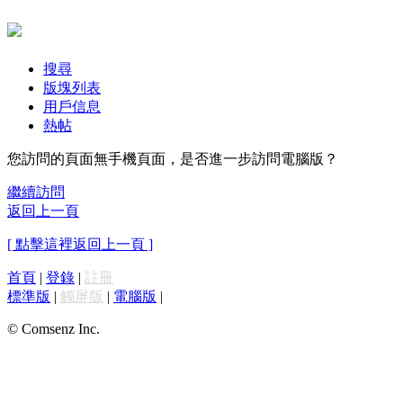
搜尋
版塊列表
用戶信息
熱帖
您訪問的頁面無手機頁面，是否進一步訪問電腦版？
繼續訪問
返回上一頁
[ 點擊這裡返回上一頁 ]
首頁
|
登錄
|
註冊
標準版
|
觸屏版
|
電腦版
|
© Comsenz Inc.