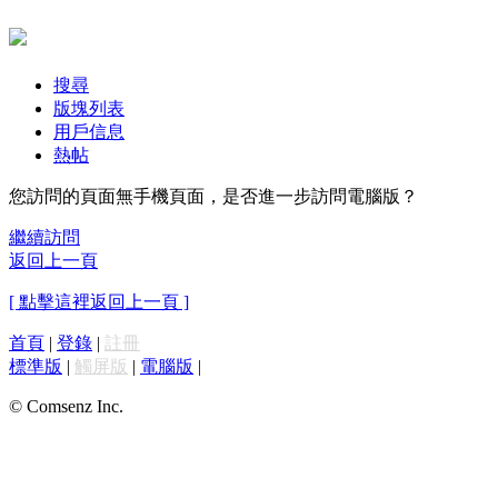
搜尋
版塊列表
用戶信息
熱帖
您訪問的頁面無手機頁面，是否進一步訪問電腦版？
繼續訪問
返回上一頁
[ 點擊這裡返回上一頁 ]
首頁
|
登錄
|
註冊
標準版
|
觸屏版
|
電腦版
|
© Comsenz Inc.