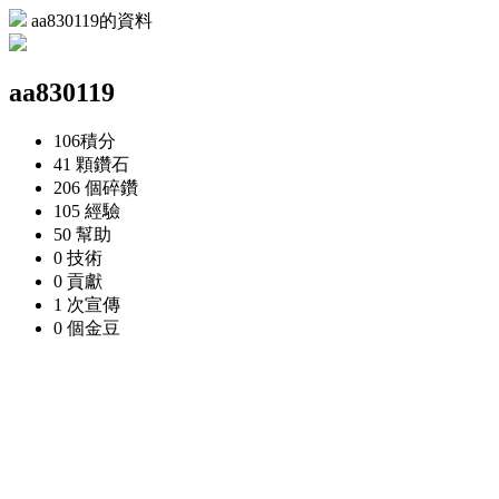
aa830119的資料
aa830119
106
積分
41 顆
鑽石
206 個
碎鑽
105
經驗
50
幫助
0
技術
0
貢獻
1 次
宣傳
0 個
金豆