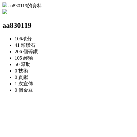
aa830119的資料
aa830119
106
積分
41 顆
鑽石
206 個
碎鑽
105
經驗
50
幫助
0
技術
0
貢獻
1 次
宣傳
0 個
金豆