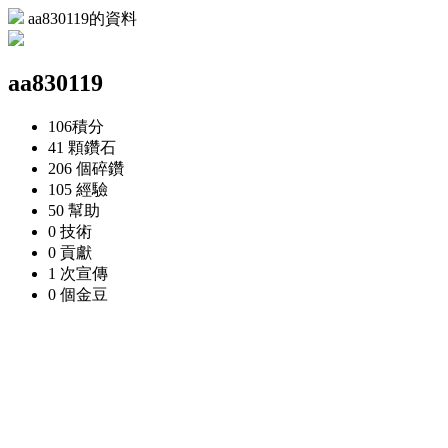
aa830119的資料
aa830119
106
積分
41 顆
鑽石
206 個
碎鑽
105
經驗
50
幫助
0
技術
0
貢獻
1 次
宣傳
0 個
金豆