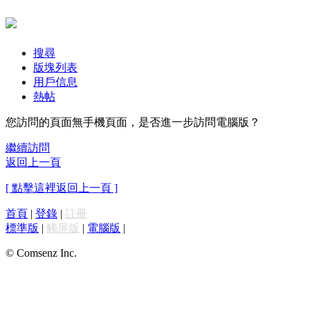
搜尋
版塊列表
用戶信息
熱帖
您訪問的頁面無手機頁面，是否進一步訪問電腦版？
繼續訪問
返回上一頁
[ 點擊這裡返回上一頁 ]
首頁
|
登錄
|
註冊
標準版
|
觸屏版
|
電腦版
|
© Comsenz Inc.