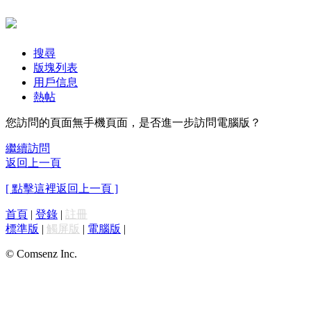
搜尋
版塊列表
用戶信息
熱帖
您訪問的頁面無手機頁面，是否進一步訪問電腦版？
繼續訪問
返回上一頁
[ 點擊這裡返回上一頁 ]
首頁
|
登錄
|
註冊
標準版
|
觸屏版
|
電腦版
|
© Comsenz Inc.