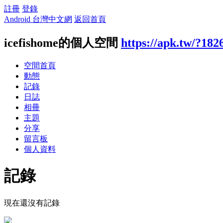
註冊
登錄
Android 台灣中文網
返回首頁
icefishome的個人空間
https://apk.tw/?182
空間首頁
動態
記錄
日誌
相冊
主題
分享
留言板
個人資料
記錄
現在還沒有記錄