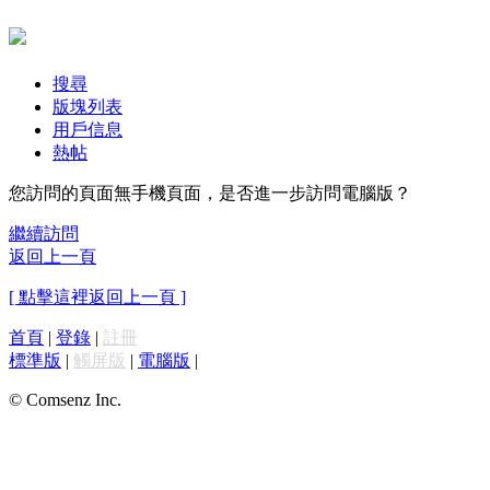
搜尋
版塊列表
用戶信息
熱帖
您訪問的頁面無手機頁面，是否進一步訪問電腦版？
繼續訪問
返回上一頁
[ 點擊這裡返回上一頁 ]
首頁
|
登錄
|
註冊
標準版
|
觸屏版
|
電腦版
|
© Comsenz Inc.