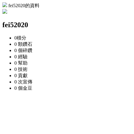
fei52020的資料
fei52020
0
積分
0 顆
鑽石
0 個
碎鑽
0
經驗
0
幫助
0
技術
0
貢獻
0 次
宣傳
0 個
金豆