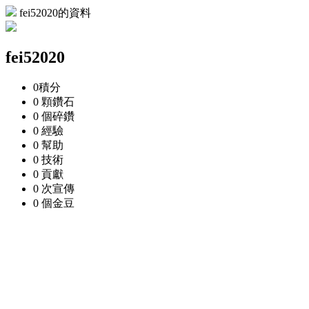
fei52020的資料
fei52020
0
積分
0 顆
鑽石
0 個
碎鑽
0
經驗
0
幫助
0
技術
0
貢獻
0 次
宣傳
0 個
金豆