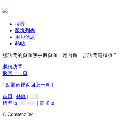
搜尋
版塊列表
用戶信息
熱帖
您訪問的頁面無手機頁面，是否進一步訪問電腦版？
繼續訪問
返回上一頁
[ 點擊這裡返回上一頁 ]
首頁
|
登錄
|
註冊
標準版
|
觸屏版
|
電腦版
|
© Comsenz Inc.