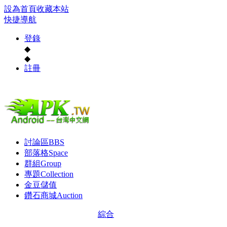
設為首頁
收藏本站
快捷導航
登錄
◆
◆
註冊
討論區
BBS
部落格
Space
群組
Group
專題
Collection
金豆儲值
鑽石商城
Auction
綜合