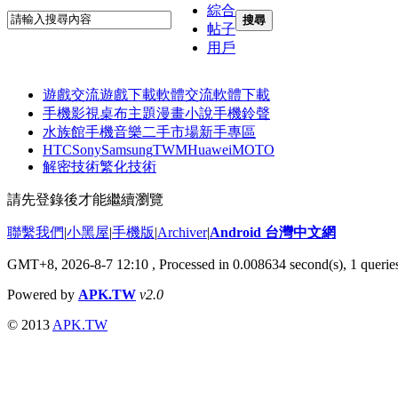
綜合
搜尋
帖子
用戶
遊戲交流
遊戲下載
軟體交流
軟體下載
手機影視
桌布主題
漫畫小說
手機鈴聲
水族館
手機音樂
二手市場
新手專區
HTC
Sony
Samsung
TWM
Huawei
MOTO
解密技術
繁化技術
請先登錄後才能繼續瀏覽
聯繫我們
|
小黑屋
|
手機版
|
Archiver
|
Android 台灣中文網
GMT+8, 2026-8-7 12:10
, Processed in 0.008634 second(s), 1 quer
Powered by
APK.TW
v2.0
© 2013
APK.TW