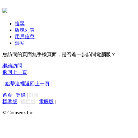
搜尋
版塊列表
用戶信息
熱帖
您訪問的頁面無手機頁面，是否進一步訪問電腦版？
繼續訪問
返回上一頁
[ 點擊這裡返回上一頁 ]
首頁
|
登錄
|
註冊
標準版
|
觸屏版
|
電腦版
|
© Comsenz Inc.