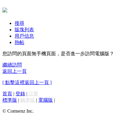
搜尋
版塊列表
用戶信息
熱帖
您訪問的頁面無手機頁面，是否進一步訪問電腦版？
繼續訪問
返回上一頁
[ 點擊這裡返回上一頁 ]
首頁
|
登錄
|
註冊
標準版
|
觸屏版
|
電腦版
|
© Comsenz Inc.