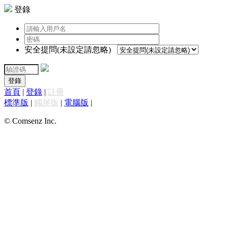
登錄
安全提問(未設定請忽略)
登錄
首頁
|
登錄
|
註冊
標準版
|
觸屏版
|
電腦版
|
© Comsenz Inc.