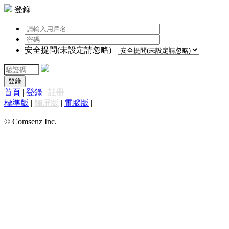
登錄
安全提問(未設定請忽略)
登錄
首頁
|
登錄
|
註冊
標準版
|
觸屏版
|
電腦版
|
© Comsenz Inc.