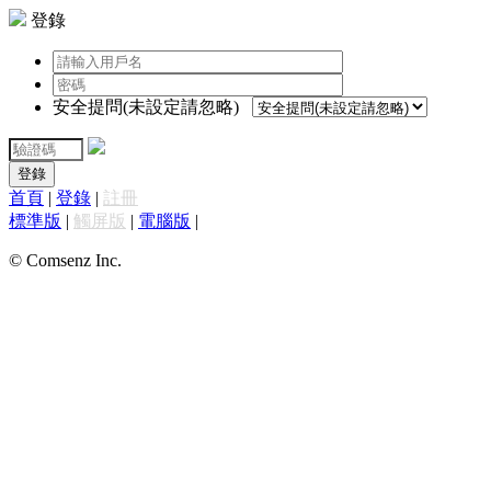
登錄
安全提問(未設定請忽略)
登錄
首頁
|
登錄
|
註冊
標準版
|
觸屏版
|
電腦版
|
© Comsenz Inc.