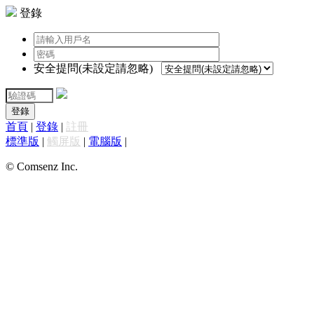
登錄
安全提問(未設定請忽略)
登錄
首頁
|
登錄
|
註冊
標準版
|
觸屏版
|
電腦版
|
© Comsenz Inc.