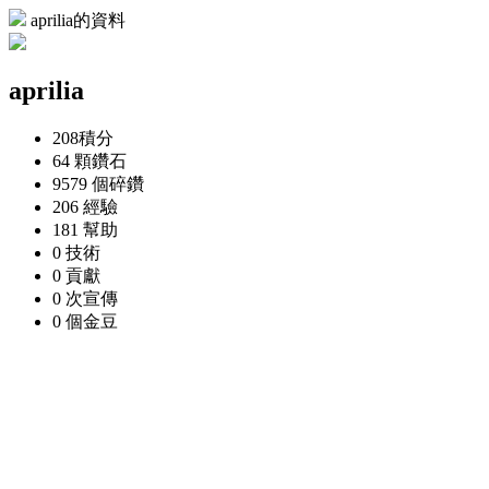
aprilia的資料
aprilia
208
積分
64 顆
鑽石
9579 個
碎鑽
206
經驗
181
幫助
0
技術
0
貢獻
0 次
宣傳
0 個
金豆