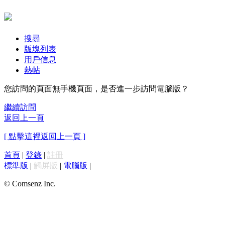
搜尋
版塊列表
用戶信息
熱帖
您訪問的頁面無手機頁面，是否進一步訪問電腦版？
繼續訪問
返回上一頁
[ 點擊這裡返回上一頁 ]
首頁
|
登錄
|
註冊
標準版
|
觸屏版
|
電腦版
|
© Comsenz Inc.