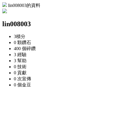
lin008003的資料
lin008003
3
積分
0 顆
鑽石
400 個
碎鑽
3
經驗
3
幫助
0
技術
0
貢獻
0 次
宣傳
0 個
金豆