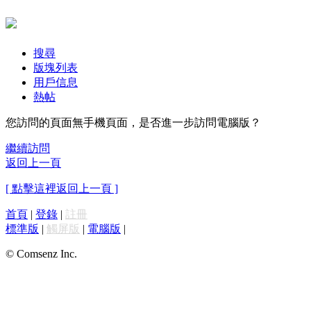
搜尋
版塊列表
用戶信息
熱帖
您訪問的頁面無手機頁面，是否進一步訪問電腦版？
繼續訪問
返回上一頁
[ 點擊這裡返回上一頁 ]
首頁
|
登錄
|
註冊
標準版
|
觸屏版
|
電腦版
|
© Comsenz Inc.