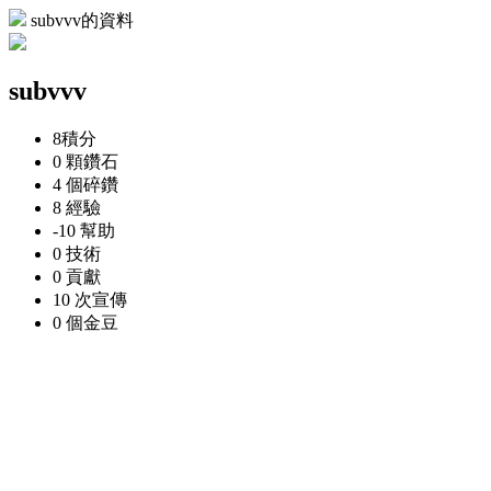
subvvv的資料
subvvv
8
積分
0 顆
鑽石
4 個
碎鑽
8
經驗
-10
幫助
0
技術
0
貢獻
10 次
宣傳
0 個
金豆