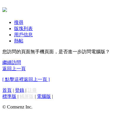
搜尋
版塊列表
用戶信息
熱帖
您訪問的頁面無手機頁面，是否進一步訪問電腦版？
繼續訪問
返回上一頁
[ 點擊這裡返回上一頁 ]
首頁
|
登錄
|
註冊
標準版
|
觸屏版
|
電腦版
|
© Comsenz Inc.