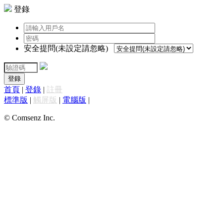
登錄
安全提問(未設定請忽略)
登錄
首頁
|
登錄
|
註冊
標準版
|
觸屏版
|
電腦版
|
© Comsenz Inc.