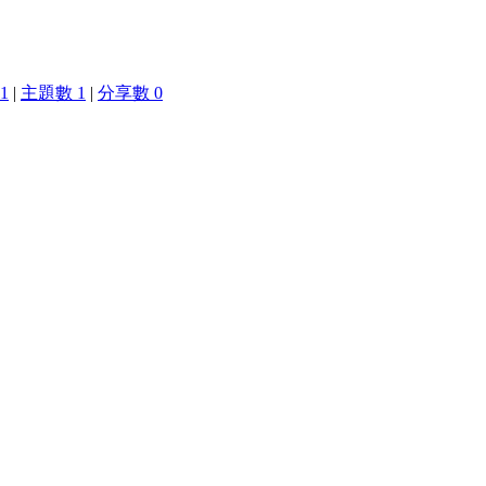
1
|
主題數 1
|
分享數 0