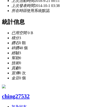
上次活動時間
2018-9-21 00:11
上次發表時間
2014-10-1 03:38
所在時區
使用系統默認
統計信息
已用空間
0 B
積分
3
鑽石
0 顆
碎鑽
48 個
經驗
3
幫助
0
技術
0
貢獻
0
宣傳
0 次
金豆
0 個
ching27532
加為好友