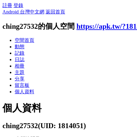
註冊
登錄
Android 台灣中文網
返回首頁
ching27532的個人空間
https://apk.tw/?18
空間首頁
動態
記錄
日誌
相冊
主題
分享
留言板
個人資料
個人資料
ching27532
(UID: 1814051)