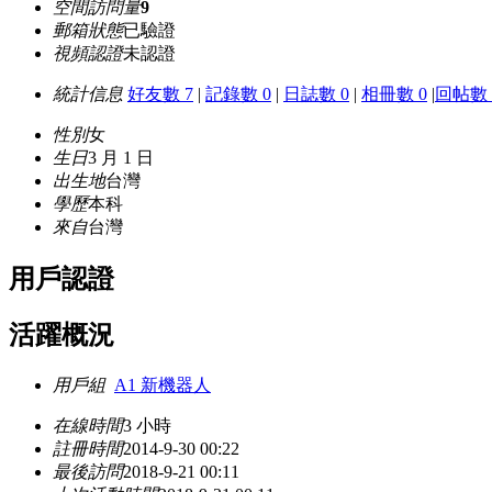
空間訪問量
9
郵箱狀態
已驗證
視頻認證
未認證
統計信息
好友數 7
|
記錄數 0
|
日誌數 0
|
相冊數 0
|
回帖數 
性別
女
生日
3 月 1 日
出生地
台灣
學歷
本科
來自
台灣
用戶認證
活躍概況
用戶組
A1 新機器人
在線時間
3 小時
註冊時間
2014-9-30 00:22
最後訪問
2018-9-21 00:11