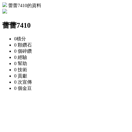
蕾蕾7410的資料
蕾蕾7410
0
積分
0 顆
鑽石
0 個
碎鑽
0
經驗
0
幫助
0
技術
0
貢獻
0 次
宣傳
0 個
金豆