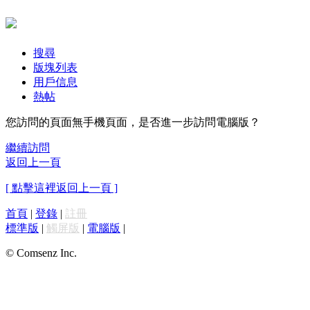
搜尋
版塊列表
用戶信息
熱帖
您訪問的頁面無手機頁面，是否進一步訪問電腦版？
繼續訪問
返回上一頁
[ 點擊這裡返回上一頁 ]
首頁
|
登錄
|
註冊
標準版
|
觸屏版
|
電腦版
|
© Comsenz Inc.