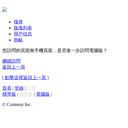
搜尋
版塊列表
用戶信息
熱帖
您訪問的頁面無手機頁面，是否進一步訪問電腦版？
繼續訪問
返回上一頁
[ 點擊這裡返回上一頁 ]
首頁
|
登錄
|
註冊
標準版
|
觸屏版
|
電腦版
|
© Comsenz Inc.