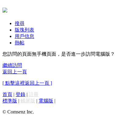
搜尋
版塊列表
用戶信息
熱帖
您訪問的頁面無手機頁面，是否進一步訪問電腦版？
繼續訪問
返回上一頁
[ 點擊這裡返回上一頁 ]
首頁
|
登錄
|
註冊
標準版
|
觸屏版
|
電腦版
|
© Comsenz Inc.