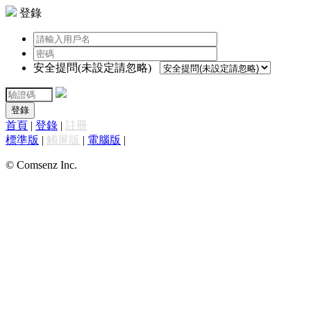
登錄
安全提問(未設定請忽略)
登錄
首頁
|
登錄
|
註冊
標準版
|
觸屏版
|
電腦版
|
© Comsenz Inc.