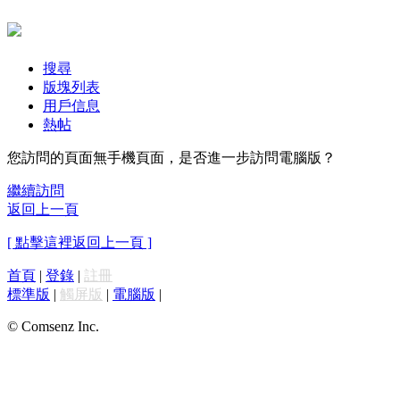
搜尋
版塊列表
用戶信息
熱帖
您訪問的頁面無手機頁面，是否進一步訪問電腦版？
繼續訪問
返回上一頁
[ 點擊這裡返回上一頁 ]
首頁
|
登錄
|
註冊
標準版
|
觸屏版
|
電腦版
|
© Comsenz Inc.