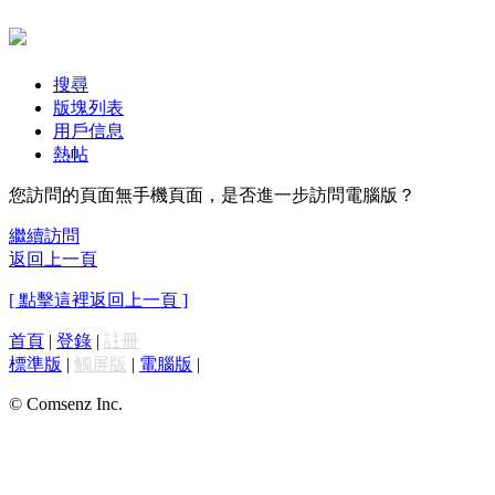
搜尋
版塊列表
用戶信息
熱帖
您訪問的頁面無手機頁面，是否進一步訪問電腦版？
繼續訪問
返回上一頁
[ 點擊這裡返回上一頁 ]
首頁
|
登錄
|
註冊
標準版
|
觸屏版
|
電腦版
|
© Comsenz Inc.