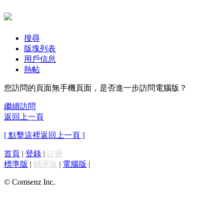
搜尋
版塊列表
用戶信息
熱帖
您訪問的頁面無手機頁面，是否進一步訪問電腦版？
繼續訪問
返回上一頁
[ 點擊這裡返回上一頁 ]
首頁
|
登錄
|
註冊
標準版
|
觸屏版
|
電腦版
|
© Comsenz Inc.