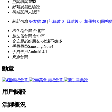
空間訪問量
52
郵箱狀態
已驗證
視頻認證
未認證
統計信息
好友數 29
|
記錄數 0
|
日誌數 0
|
相冊數 0
|
回帖數 
出生地
台灣 台北市
居住地
台灣 台中市
交友目的
好朋友~永遠不嫌多
手機機型
Samsung Note4
手機平台
Android 4.1
來自
台灣
勳章
用戶認證
活躍概況