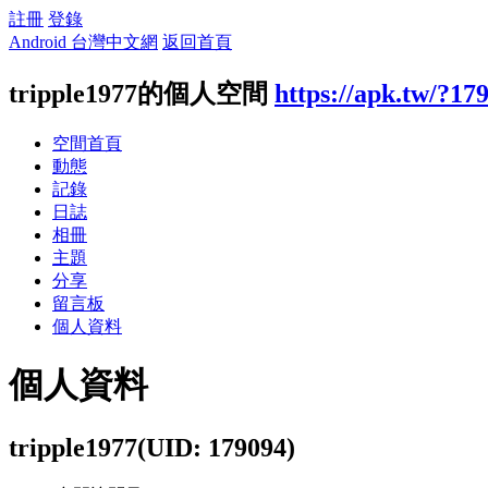
註冊
登錄
Android 台灣中文網
返回首頁
tripple1977的個人空間
https://apk.tw/?17
空間首頁
動態
記錄
日誌
相冊
主題
分享
留言板
個人資料
個人資料
tripple1977
(UID: 179094)