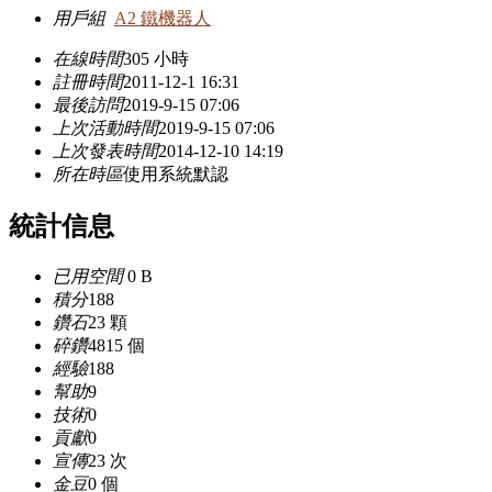
用戶組
A2 鐵機器人
在線時間
305 小時
註冊時間
2011-12-1 16:31
最後訪問
2019-9-15 07:06
上次活動時間
2019-9-15 07:06
上次發表時間
2014-12-10 14:19
所在時區
使用系統默認
統計信息
已用空間
0 B
積分
188
鑽石
23 顆
碎鑽
4815 個
經驗
188
幫助
9
技術
0
貢獻
0
宣傳
23 次
金豆
0 個