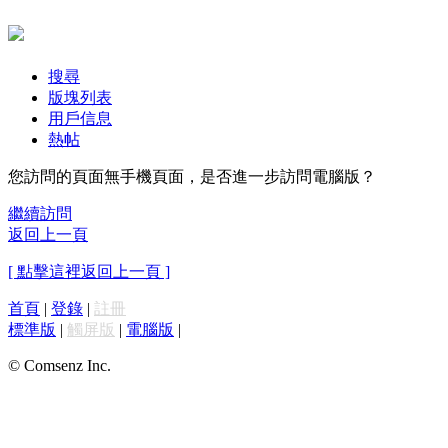
搜尋
版塊列表
用戶信息
熱帖
您訪問的頁面無手機頁面，是否進一步訪問電腦版？
繼續訪問
返回上一頁
[ 點擊這裡返回上一頁 ]
首頁
|
登錄
|
註冊
標準版
|
觸屏版
|
電腦版
|
© Comsenz Inc.