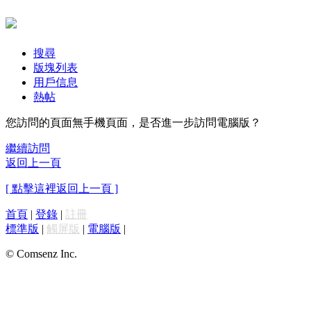
搜尋
版塊列表
用戶信息
熱帖
您訪問的頁面無手機頁面，是否進一步訪問電腦版？
繼續訪問
返回上一頁
[ 點擊這裡返回上一頁 ]
首頁
|
登錄
|
註冊
標準版
|
觸屏版
|
電腦版
|
© Comsenz Inc.