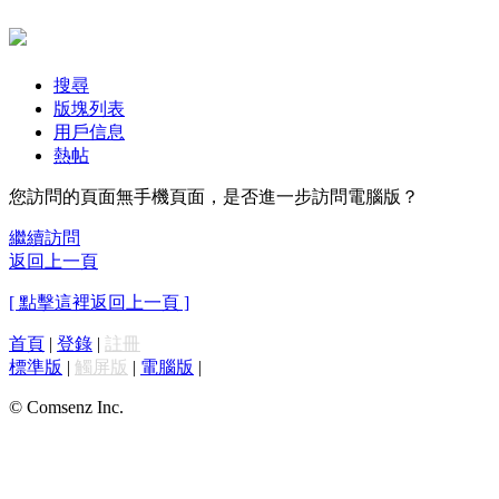
搜尋
版塊列表
用戶信息
熱帖
您訪問的頁面無手機頁面，是否進一步訪問電腦版？
繼續訪問
返回上一頁
[ 點擊這裡返回上一頁 ]
首頁
|
登錄
|
註冊
標準版
|
觸屏版
|
電腦版
|
© Comsenz Inc.