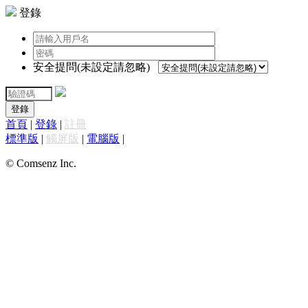
登錄
安全提問(未設定請忽略)
登錄
首頁
|
登錄
|
註冊
標準版
|
觸屏版
|
電腦版
|
© Comsenz Inc.