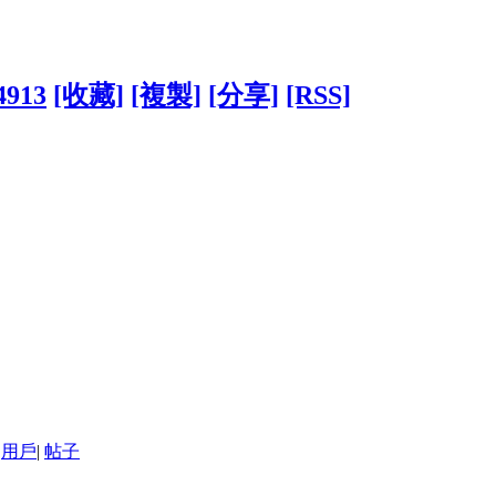
4913
[收藏]
[複製]
[分享]
[RSS]
用戶
|
帖子