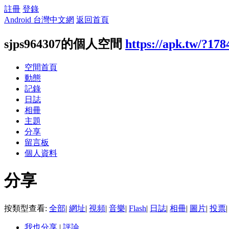
註冊
登錄
Android 台灣中文網
返回首頁
sjps964307的個人空間
https://apk.tw/?178
空間首頁
動態
記錄
日誌
相冊
主題
分享
留言板
個人資料
分享
按類型查看:
全部
|
網址
|
視頻
|
音樂
|
Flash
|
日誌
|
相冊
|
圖片
|
投票
|
我也分享
|
評論