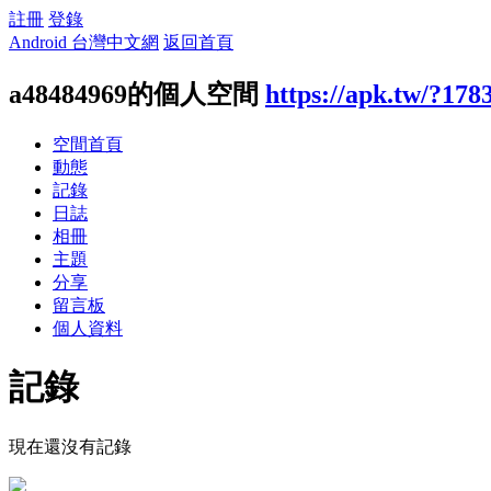
註冊
登錄
Android 台灣中文網
返回首頁
a48484969的個人空間
https://apk.tw/?178
空間首頁
動態
記錄
日誌
相冊
主題
分享
留言板
個人資料
記錄
現在還沒有記錄