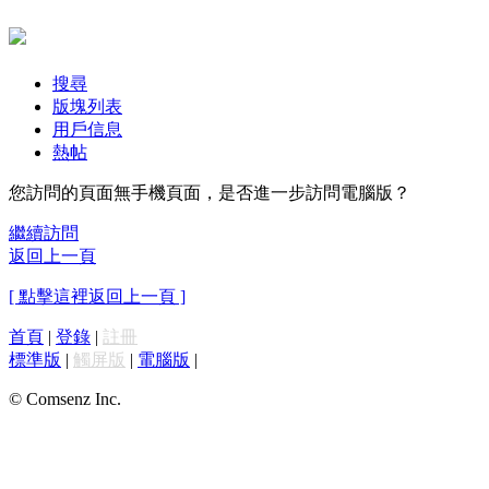
搜尋
版塊列表
用戶信息
熱帖
您訪問的頁面無手機頁面，是否進一步訪問電腦版？
繼續訪問
返回上一頁
[ 點擊這裡返回上一頁 ]
首頁
|
登錄
|
註冊
標準版
|
觸屏版
|
電腦版
|
© Comsenz Inc.