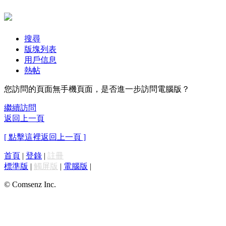
搜尋
版塊列表
用戶信息
熱帖
您訪問的頁面無手機頁面，是否進一步訪問電腦版？
繼續訪問
返回上一頁
[ 點擊這裡返回上一頁 ]
首頁
|
登錄
|
註冊
標準版
|
觸屏版
|
電腦版
|
© Comsenz Inc.