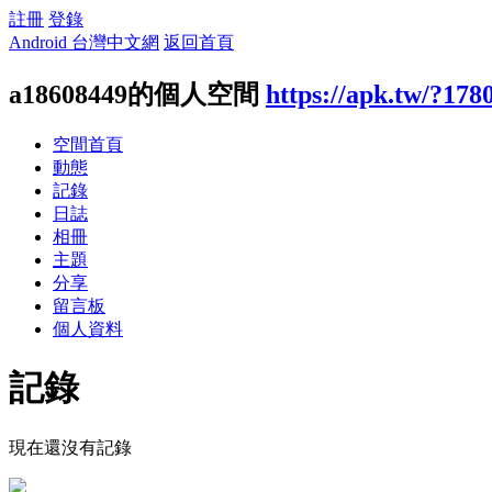
註冊
登錄
Android 台灣中文網
返回首頁
a18608449的個人空間
https://apk.tw/?178
空間首頁
動態
記錄
日誌
相冊
主題
分享
留言板
個人資料
記錄
現在還沒有記錄