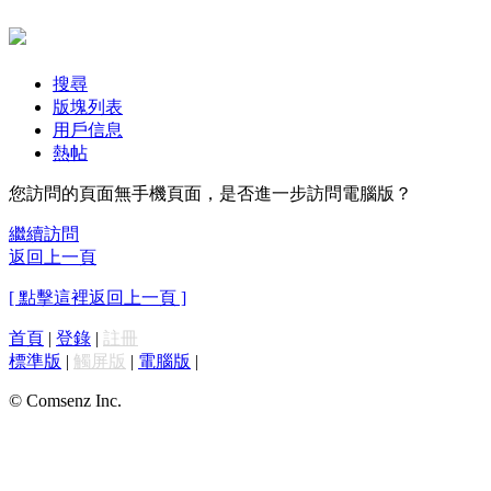
搜尋
版塊列表
用戶信息
熱帖
您訪問的頁面無手機頁面，是否進一步訪問電腦版？
繼續訪問
返回上一頁
[ 點擊這裡返回上一頁 ]
首頁
|
登錄
|
註冊
標準版
|
觸屏版
|
電腦版
|
© Comsenz Inc.